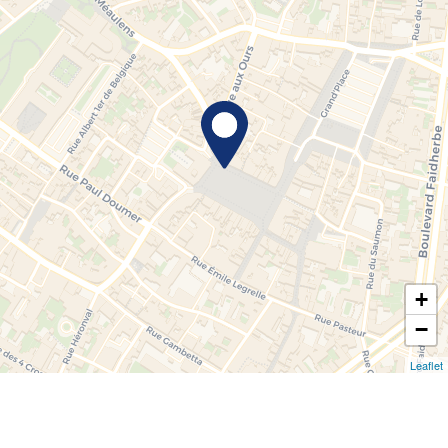
+
−
Leaflet