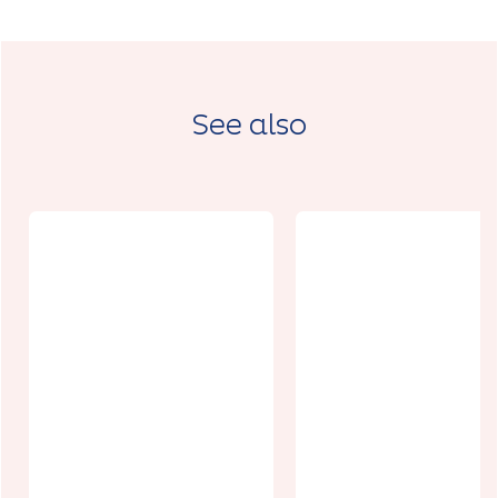
See also
Pizzeria Lo
Brutto
Couleur des
Antonio
Champs
Dainville