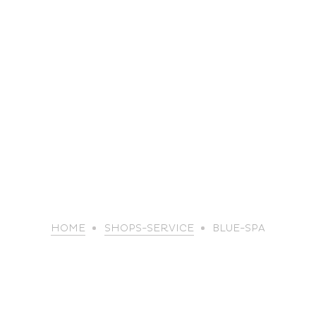
life
HOME
SHOPS-SERVICE
BLUE-SPA
The great
Spo
outdoors
lei