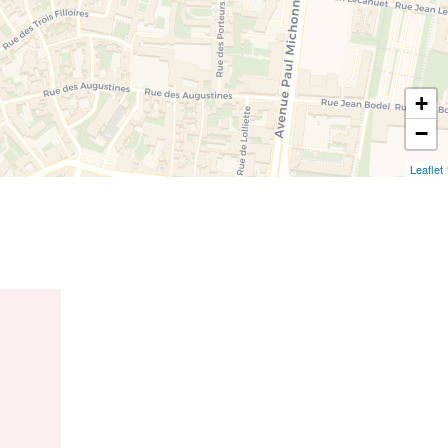
+
−
Leaflet