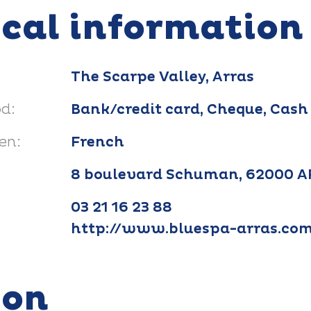
ical information
The Scarpe Valley, Arras
d:
Bank/credit card, Cheque, Cash
en:
French
8 boulevard Schuman, 62000 
03 21 16 23 88
http://www.bluespa-arras.co
ion