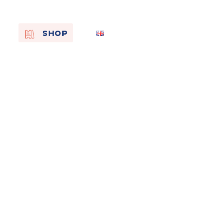
EN
SHOP
FR
NL
On the
s of
Remembra