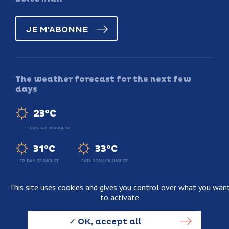
JE M'ABONNE
The weather forecast for the next few
days
23°C
THURSDAY 06 AUGUST
31°C
33°C
FRIDAY 07 AUGUST
SATURDAY 08 AUGUST
This site uses cookies and gives you control over what you wan
to activate
Legal information
Terms and conditions of sale
OK, accept all
Personnal data usage policy
Credits