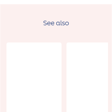
See also
Boulangerie
Chocolat
La p'tite
Vanille Arra
épicerie
Kennedy