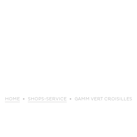
life
HOME
SHOPS-SERVICE
GAMM VERT CROISILLES
The great
Spo
outdoors
lei