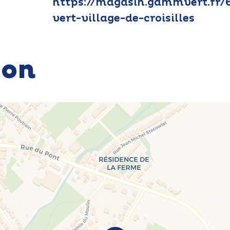
https://magasin.gammvert.fr
vert-village-de-croisilles
ion