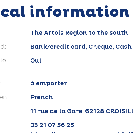
ical information
The Artois Region to the south
d:
Bank/credit card, Cheque, Cash
le
Oui
:
à emporter
en:
French
11 rue de la Gare, 62128 CROISI
03 21 07 56 25