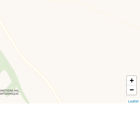
+
−
Leaflet