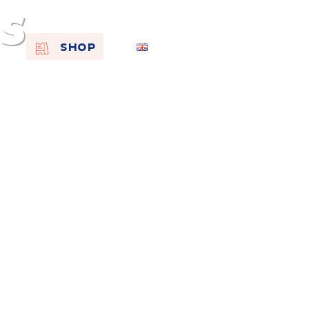
s
EN
SHOP
FR
NL
On the
s of
Remembra