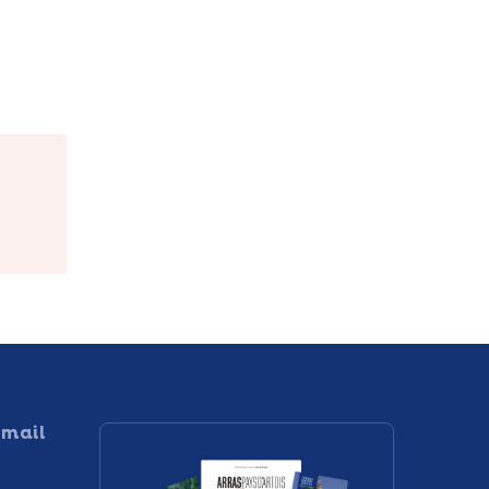
e
Saint-
Sylvie Facon
 mail