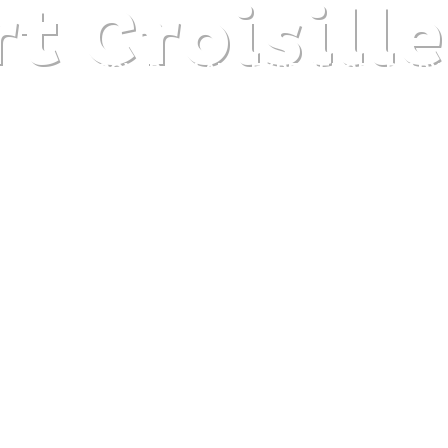
 Croisille
DISCOVER
PLAN
EXPERIENCE
DIARY
The gentle pleasure