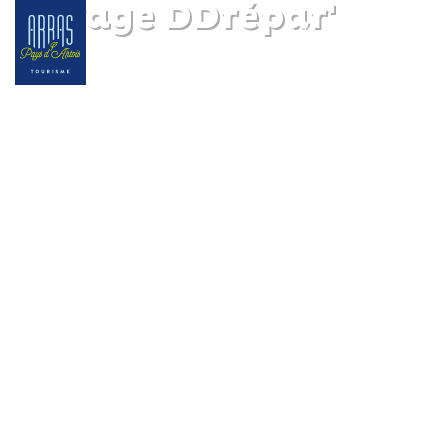
Garage DDrépar'