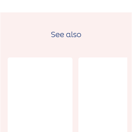
See also
Boulangerie
Boulangerie
la Mie Quatre
Maison
livre
Savaete