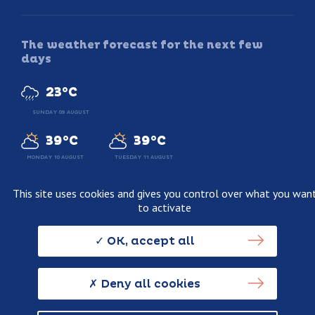
The weather forecast for the next few
days
23°C
SUNDAY 09 AUGUST
39°C
39°C
MONDAY 10 AUGUST
TUESDAY 11 AUGUST
This site uses cookies and gives you control over what you wan
to activate
Legal information
Terms and conditions of sale
OK, accept all
Personnal data usage policy
Credits
Deny all cookies