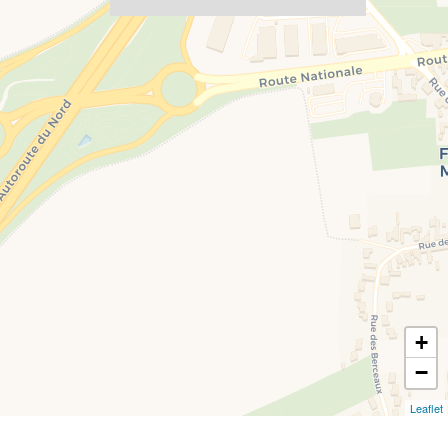
+
−
Leaflet