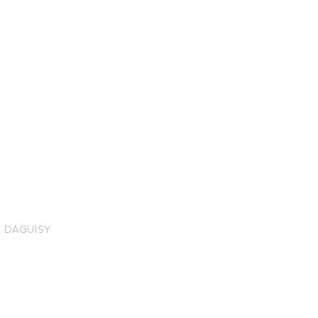
nce Trails
 DAGUISY
rt and
sure