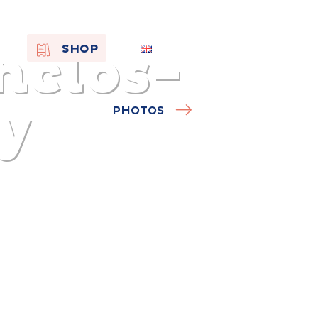
Enclos-
EN
SHOP
FR
NL
y
PHOTOS
On the
s of
Remembra