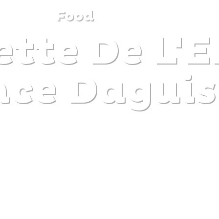
Food
ette De L'
DISCOVER
PLAN
EXPERIENCE
DIARY
nce Daguis
The gentle pleasure