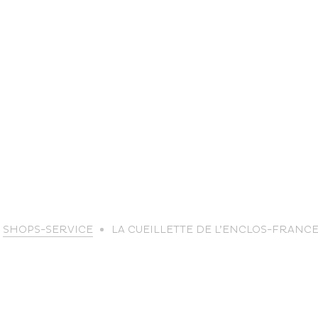
life
SHOPS-SERVICE
LA CUEILLETTE DE L’ENCLOS-FRANCE
The great
Spo
outdoors
lei