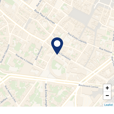
+
−
Leaflet