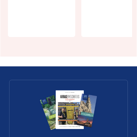
SCEA LES
VERGERS DE
La Brouette
SAULTY
d'Alexis