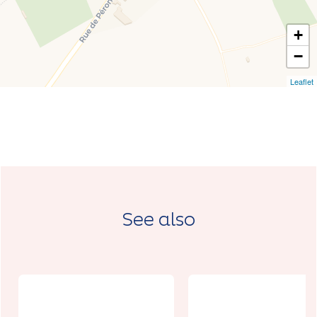
+
−
Leaflet
See also