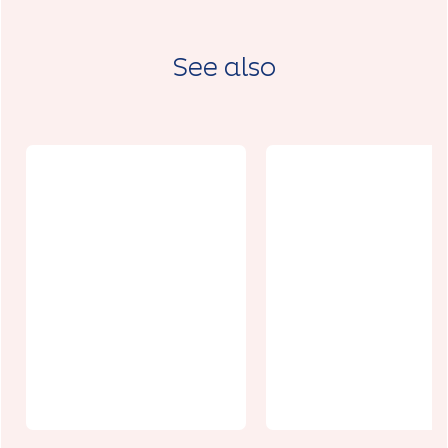
See also
Boulangerie
Maison
Sylvie Facon
Savaete