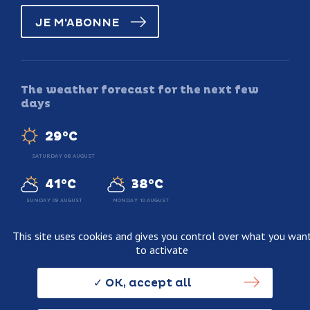
JE M'ABONNE
The weather forecast for the next few
days
29°C
SATURDAY 08 AUGUST
41°C
38°C
SUNDAY 09 AUGUST
MONDAY 10 AUGUST
This site uses cookies and gives you control over what you wan
to activate
Legal information
Terms and conditions of sale
OK, accept all
Personnal data usage policy
Credits