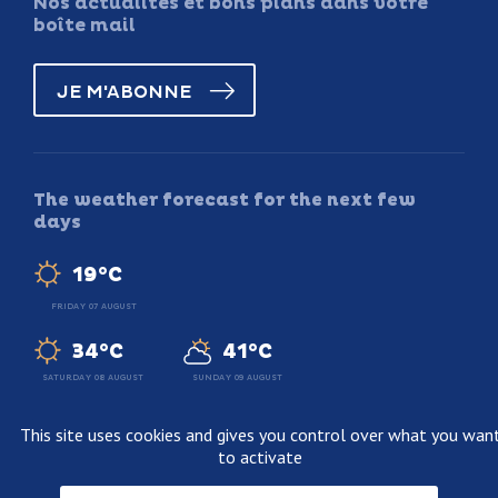
Nos actualités et bons plans dans votre
boîte mail
JE M'ABONNE
The weather forecast for the next few
days
19°C
FRIDAY 07 AUGUST
34°C
41°C
SATURDAY 08 AUGUST
SUNDAY 09 AUGUST
This site uses cookies and gives you control over what you wan
to activate
Legal information
Terms and conditions of sale