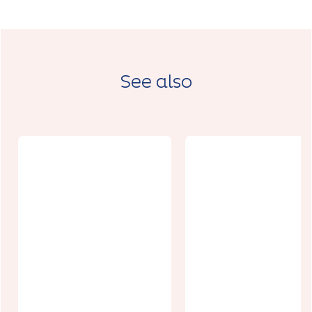
See also
Les serres du
Marché Plac
Cauroy
Lanvin