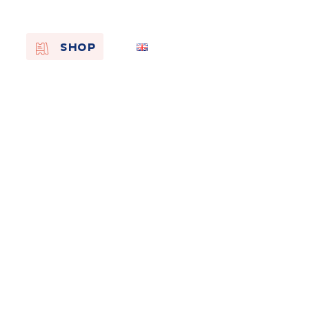
EN
SHOP
FR
NL
On the
s of
Remembra