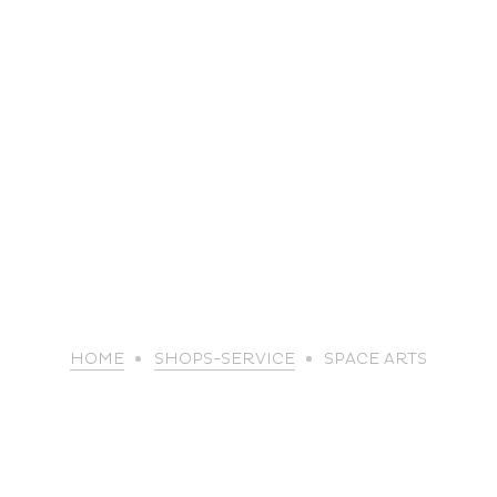
life
HOME
SHOPS-SERVICE
SPACE ARTS
The great
Spo
outdoors
lei