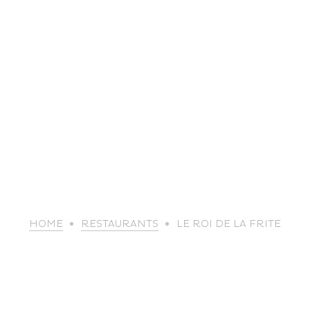
life
HOME
RESTAURANTS
LE ROI DE LA FRITE
The great
Spo
outdoors
lei