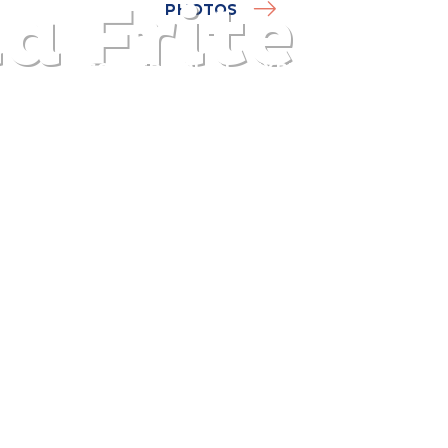
la Frite
PHOTOS
DISCOVER
PLAN
EXPERIENCE
DIARY
The gentle pleasure