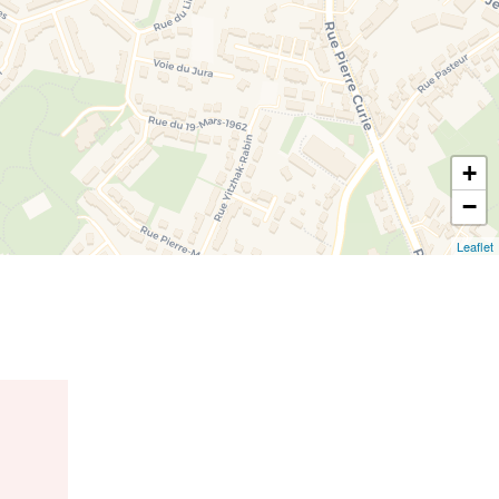
+
−
Leaflet