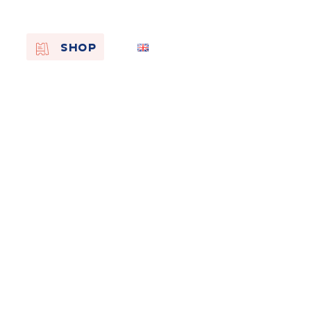
EN
SHOP
FR
NL
On the
s of
Remembra