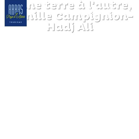
D'une terre à l'autre,
Camille Campignion-
Hadj Ali