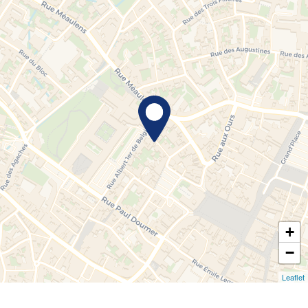
+
−
Leaflet