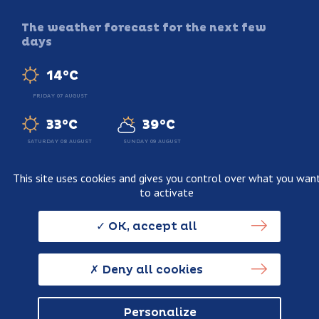
The weather forecast for the next few
days
14°C
FRIDAY 07 AUGUST
33°C
39°C
SATURDAY 08 AUGUST
SUNDAY 09 AUGUST
This site uses cookies and gives you control over what you wan
to activate
Legal information
Terms and conditions of sale
OK, accept all
Personnal data usage policy
Credits
Deny all cookies
Personalize