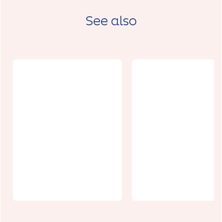
See also
Distributeur
de pizza
Michel et ses
Achicourt -
tissus
Pizzassino