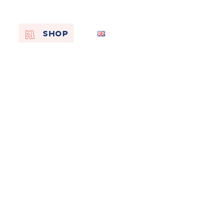
EN
SHOP
FR
NL
On the
s of
Remembra