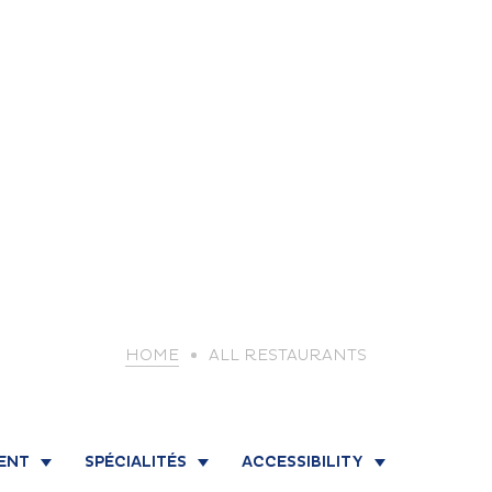
life
HOME
ALL RESTAURANTS
The great
Spo
outdoors
lei
MENT
SPÉCIALITÉS
ACCESSIBILITY