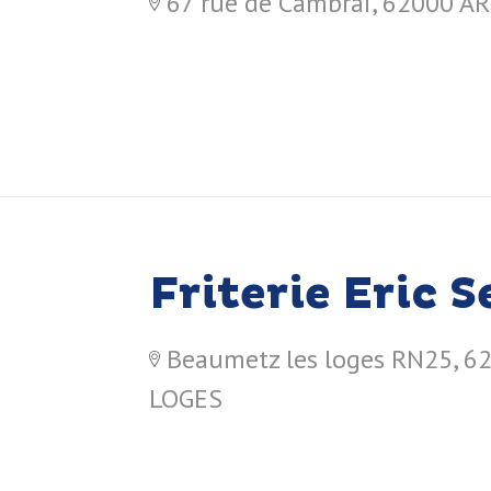
67 rue de Cambrai, 62000 A
Friterie Eric 
Beaumetz les loges RN25, 
LOGES