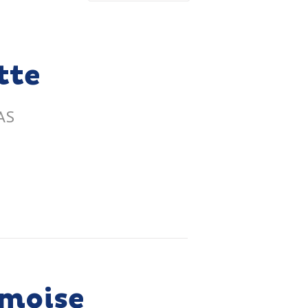
tte
AS
lmoise